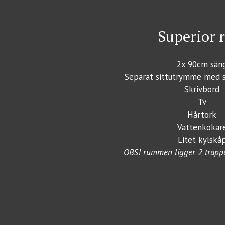
Superior 
2x 90cm sän
Separat sittutrymme med s
Skrivbord
Tv
Hårtork
Vattenkokar
Litet kylskå
OBS! rummen ligger 2 trappo