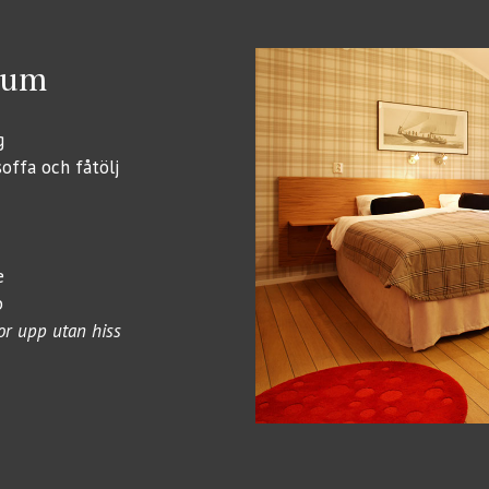
rum
g
offa och fåtölj
e
p
r upp utan hiss