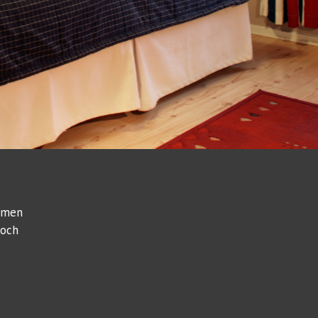
ummen
 och